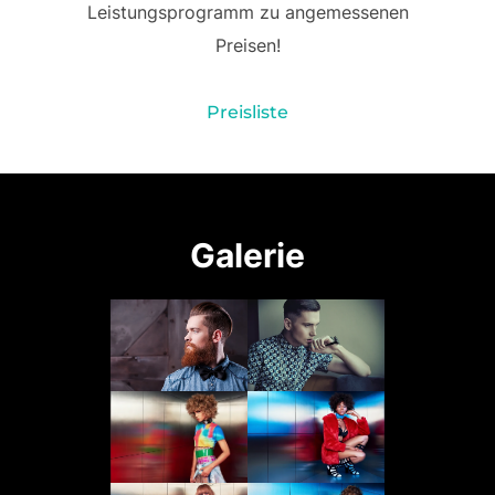
Leistungsprogramm zu angemessenen
Preisen!
Preisliste
Gal
erie